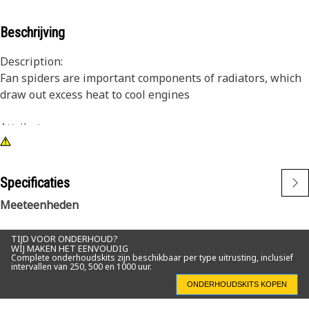
Beschrijving
Description:
Fan spiders are important components of radiators, which
draw out excess heat to cool engines
Attributes:
• 11 blade fan spider
• CW Rotation
• Nylon blades with steel disc insert
Specificaties
Meeteenheden
Application:
Consult your owner’s manual or contact your local Cat
TIJD VOOR ONDERHOUD?
Dealer for more information.
WIJ MAKEN HET EENVOUDIG
Complete onderhoudskits zijn beschikbaar per type uitrusting, inclusief
intervallen van 250, 500 en 1000 uur.
ONDERHOUDSKITS KOPEN