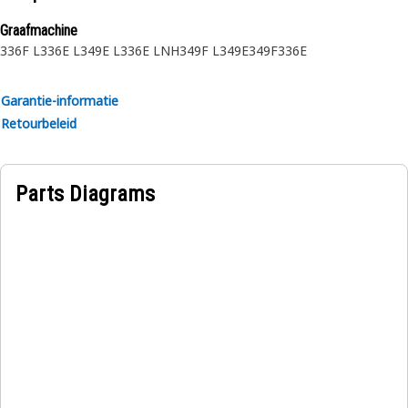
Graafmachine
336F L
336E L
349E L
336E LNH
349F L
349E
349F
336E
Garantie-informatie
Retourbeleid
Parts Diagrams