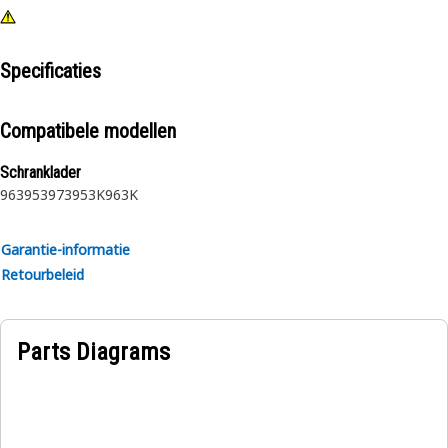
Specificaties
Compatibele modellen
Schranklader
963
953
973
953K
963K
Garantie-informatie
Retourbeleid
Parts Diagrams