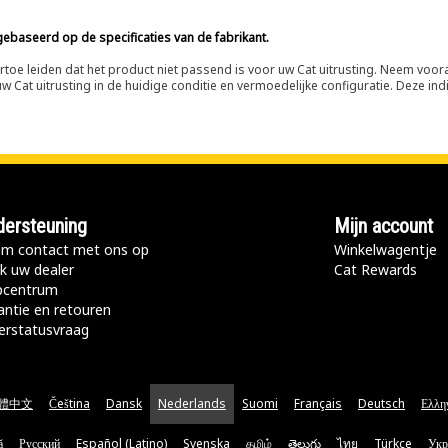
ebaseerd op de specificaties van de fabrikant.
n ertoe leiden dat het product niet passend is voor uw Cat uitrusting. Neem vo
 Cat uitrusting in de huidige conditie en vermoedelijke configuratie. Deze indi
ersteuning
Mijn account
m contact met ons op
Winkelwagentje
k uw dealer
Cat Rewards
pcentrum
antie en retouren
erstatusvraag
體中文
Čeština
Dansk
Nederlands
Suomi
Français
Deutsch
Ελλη
ă
Русский
Español (Latino)
Svenska
தமிழ்
తెలుగు
ไทย
Türkçe
Укр