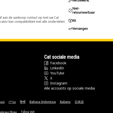
Herbewerkt
Niet-
retourneerbaar
oraf aan de aankoop contact op met uw Cat
Kit
cator kan compatibiliteit met alle onderdelen
Vervangen
Cat sociale media
Facebook
LinkedIn
YouTube
X
Instagram
Alle accounts op sociale media
νικά
עברית
हिन्दी
Bahasa Indonesia
Italiano
日本語
аїнська Мова
Tiếng Việt