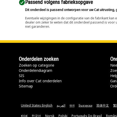
Passend volgens fabrieksopgave
Dit onderdeel is passend ontworpen voor uw Cat uitrusting, g
Eventuele wijzigingen in de configuratie van de fabrikant ka
dealer om zeker te weten dat dit onderdeel passend is voor uw
niet garanderen.
Onderdelen zoeken
Ond
Zoeken op categorie
Nee
Onderdelendiagram
Zoe
SIS
Hel
Info over Cat onderdelen
Gar
Sitemap
Ord
United States English
العربية
বাংলা
Български
简体中文
繁
ಕನ್ನಡ
한국어
Norsk
Polski
Português Do Brasil
Român