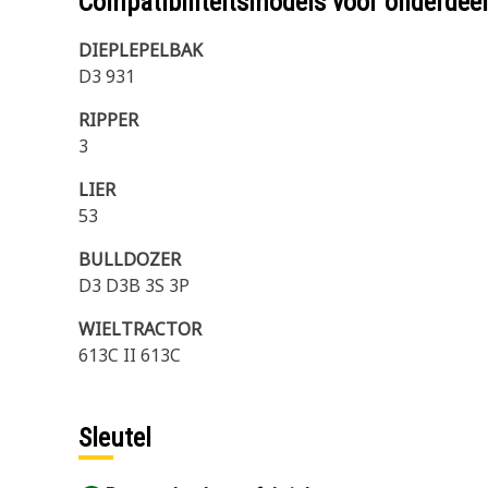
Compatibiliteitsmodels voor onderd
DIEPLEPELBAK
D3 931
RIPPER
3
LIER
53
BULLDOZER
D3 D3B 3S 3P
WIELTRACTOR
613C II 613C
Sleutel