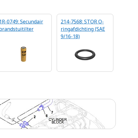
1R-0749: Secundair
214-7568: STOR O-
brandstuitilter
ringafdichting (SAE
9/16-18)