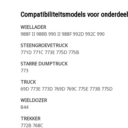
Compatibiliteitsmodels voor onderd
WIELLADER
988F II 988B 990 II 988F 992D 992C 990
STEENGROEVETRUCK
771D 771C 773E 775D 775B
STARRE DUMPTRUCK
773
TRUCK
69D 773E 773D 769D 769C 775E 773B 775D
WIELDOZER
844
TREKKER
772B 768C