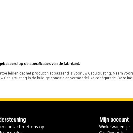
ebaseerd op de specificaties van de fabrikant.
n ertoe leiden dat het product niet passend is voor uw Cat uitrusting. Neem vo
 Cat uitrusting in de huidige conditie en vermoedelijke configuratie. Deze indi
ersteuning
Mijn account
m contact met ons op
Winkelwagentje
k uw dealer
Cat Rewards