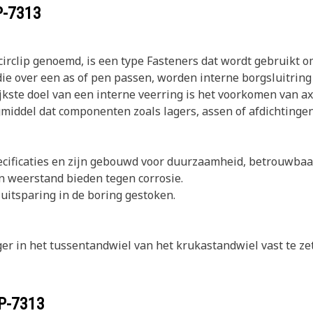
P-7313
 circlip genoemd, is een type Fasteners dat wordt gebruikt 
 die over een as of pen passen, worden interne borgsluitring
kste doel van een interne veerring is het voorkomen van a
gmiddel dat componenten zoals lagers, assen of afdichtingen
cificaties en zijn gebouwd voor duurzaamheid, betrouwbaar
n weerstand bieden tegen corrosie.
uitsparing in de boring gestoken.
er in het tussentandwiel van het krukastandwiel vast te ze
P-7313