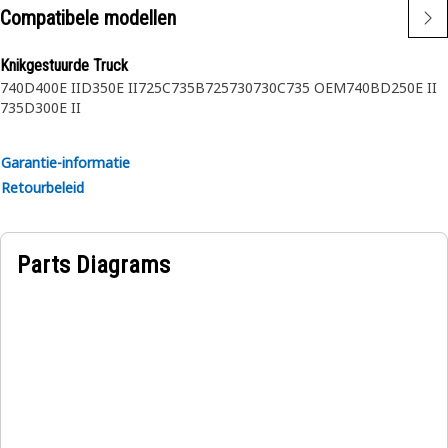
Compatibele modellen
Knikgestuurde Truck
740
D400E II
D350E II
725C
735B
725
730
730C
735 OEM
740B
D250E II
735
D300E II
Garantie-informatie
Retourbeleid
Parts Diagrams