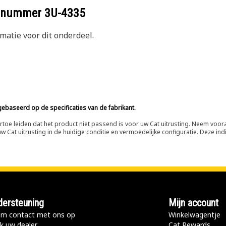
eelnummer
3U-4335
atie voor dit onderdeel.
ebaseerd op de specificaties van de fabrikant.
n ertoe leiden dat het product niet passend is voor uw Cat uitrusting. Neem vo
 Cat uitrusting in de huidige conditie en vermoedelijke configuratie. Deze indi
ersteuning
Mijn account
m contact met ons op
Winkelwagentje
k uw dealer
Cat Rewards