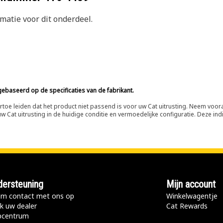
atie voor dit onderdeel.
ebaseerd op de specificaties van de fabrikant.
n ertoe leiden dat het product niet passend is voor uw Cat uitrusting. Neem vo
 Cat uitrusting in de huidige conditie en vermoedelijke configuratie. Deze indi
ersteuning
Mijn account
m contact met ons op
Winkelwagentje
k uw dealer
Cat Rewards
pcentrum