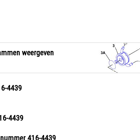
grammen weergeven
16-4439
16-4439
eelnummer
416-4439