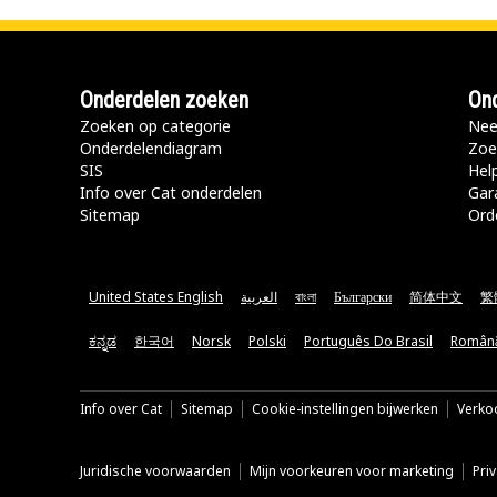
Onderdelen zoeken
Ond
Zoeken op categorie
Nee
Onderdelendiagram
Zoe
SIS
Hel
Info over Cat onderdelen
Gar
Sitemap
Ord
United States English
العربية
বাংলা
Български
简体中文
繁
ಕನ್ನಡ
한국어
Norsk
Polski
Português Do Brasil
Român
Info over Cat
Sitemap
Cookie-instellingen bijwerken
Verkoo
Juridische voorwaarden
Mijn voorkeuren voor marketing
Pri