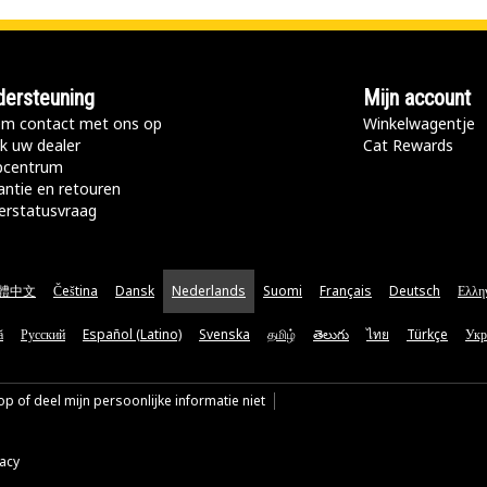
ersteuning
Mijn account
m contact met ons op
Winkelwagentje
k uw dealer
Cat Rewards
pcentrum
antie en retouren
erstatusvraag
體中文
Čeština
Dansk
Nederlands
Suomi
Français
Deutsch
Ελλη
ă
Русский
Español (Latino)
Svenska
தமிழ்
తెలుగు
ไทย
Türkçe
Укр
p of deel mijn persoonlijke informatie niet
vacy