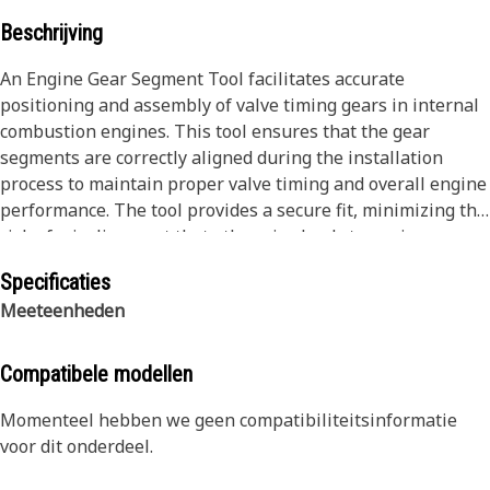
Beschrijving
An Engine Gear Segment Tool facilitates accurate
positioning and assembly of valve timing gears in internal
combustion engines. This tool ensures that the gear
segments are correctly aligned during the installation
process to maintain proper valve timing and overall engine
performance. The tool provides a secure fit, minimizing the
risk of misalignment that otherwise leads to engine
inefficiencies or damage.
Specificaties
Meeteenheden
Attributes:
• Calibrated for accurate gear positioning.
• Maintains valve timing integrity.
Compatibele modellen
• Reduces setup time for valve timing adjustments.
• Provides stable support during gear segment
Momenteel hebben we geen compatibiliteitsinformatie
adjustments.
voor dit onderdeel.