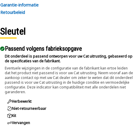
Applications:
Garantie-informatie
An Engine Gear Segment Tool is situated within the timing
Retourbeleid
gear assembly of the engine, used with the idler gear for
the alignment of valve timing gears to ensure accurate
Sleutel
valve timing and optimal engine performance. Provides
stable support during gear segment adjustments.
Passend volgens fabrieksopgave
Dit onderdeel is passend ontworpen voor uw Cat uitrusting, gebaseerd op
de specificaties van de fabrikant.
Eventuele wijzigingen in de configuratie van de fabrikant kan ertoe leiden
dat het product niet passend is voor uw Cat uitrusting. Neem vooraf aan de
aankoop contact op met uw Cat dealer om zeker te weten dat dit onderdeel
passend is voor uw Cat uitrusting in de huidige conditie en vermoedelijke
configuratie. Deze indicator kan compatibiliteit met alle onderdelen niet
garanderen.
Herbewerkt
Niet-retourneerbaar
Kit
Vervangen