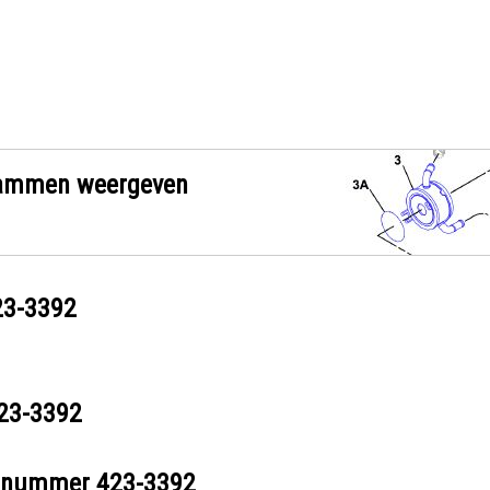
grammen weergeven
23-3392
23-3392
eelnummer
423-3392