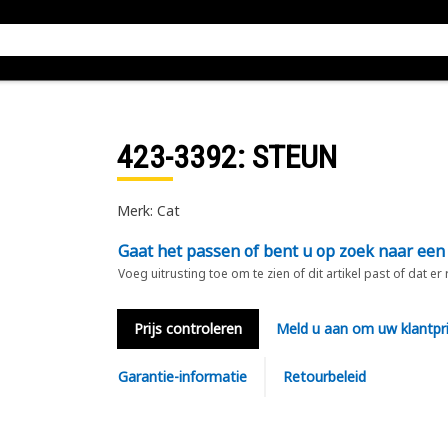
423-3392
: STEUN
Merk: Cat
Gaat het passen of bent u op zoek naar een
Voeg uitrusting toe om te zien of dit artikel past of dat er
Prijs controleren
Meld u aan om uw klantpri
Garantie-informatie
Retourbeleid