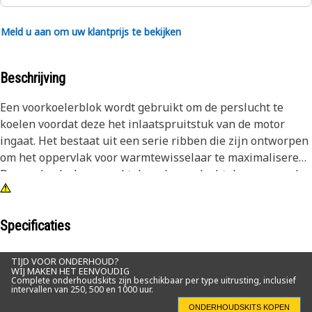
Meld u aan om uw klantprijs te bekijken
Beschrijving
Een voorkoelerblok wordt gebruikt om de perslucht te
koelen voordat deze het inlaatspruitstuk van de motor
ingaat. Het bestaat uit een serie ribben die zijn ontworpen
om het oppervlak voor warmtewisselaar te maximaliseren.
De voorkoelerkern werkt door de perslucht door een reeks
lamellen te leiden, en dit koelproces helpt de temperatuur
van de perslucht te verlagen, de dichtheid te verhogen en
meer zuurstof in de verbrandingskamer te verpakken.
Specificaties
Kenmerken:
TIJD VOOR ONDERHOUD?
WIJ MAKEN HET EENVOUDIG
• Verhoogde zuurstofconcentratie verbetert de
Complete onderhoudskits zijn beschikbaar per type uitrusting, inclusief
intervallen van 250, 500 en 1000 uur.
verbrandingsefficiëntie en verbetert de motorprestaties
• Helpt bij het handhaven van lagere
ONDERHOUDSKITS KOPEN