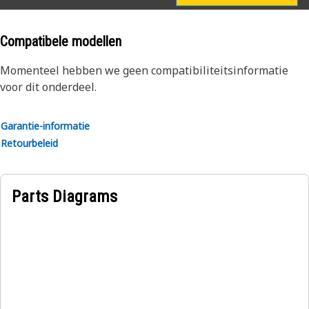
inlaatluchttemperaturen en voorkomt oververhitting van
de motoronderdelen
Compatibele modellen
Toepassingen:
Momenteel hebben we geen compatibiliteitsinformatie
Een voorkoelerblok werkt als een warmtewisselaar,
voor dit onderdeel.
waardoor warmte van de perslucht naar de koelvloeistof
kan worden overgedragen.
Garantie-informatie
Retourbeleid
Parts Diagrams