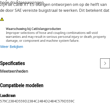
hoge druktoepassingen.
zijn de Cat® XT ES-slangen ontworpen om op de helft van
de door SAE vereiste buigstraal te werken. Dit betekent dat
ze beter buigen op krappe plaatsen en de vereisten voor
slanglengte aanzienlijk verkorten. Deze functies zorgen
voor een eenvoudigere installatie, een lange levensduur en
Waarschuwing bij CatΠslangproducten
Improper selections of hose and coupling combinations will void
een uitstekende betrouwbaarheid.
warranties and may result in serious personal injury or death, property
damage, or component and machine system failure.
Meer Bekijken
Specificaties
Meeteenheden
Compatibele modellen
Laadkraan
579C
2384D
559D
2384C
2484D
2484C
579D
559C