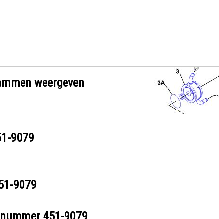
grammen weergeven
51-9079
51-9079
eelnummer
451-9079