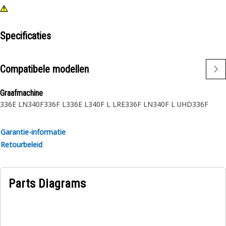
Specificaties
Compatibele modellen
Graafmachine
336E LN
340F
336F L
336E L
340F L LRE
336F LN
340F L UHD
336F
Garantie-informatie
Retourbeleid
Parts Diagrams