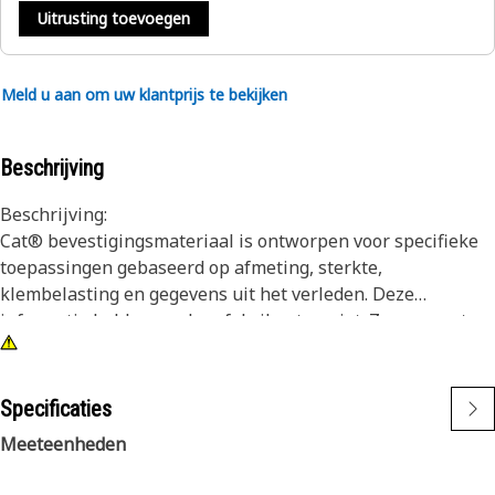
Uitrusting toevoegen
Meld u aan om uw klantprijs te bekijken
Beschrijving
Beschrijving:
Cat® bevestigingsmateriaal is ontworpen voor specifieke
toepassingen gebaseerd op afmeting, sterkte,
klembelasting en gegevens uit het verleden. Deze
informatie hebben andere fabrikanten niet. Ze gaan net zo
lang mee als de machine zelf of totdat deze wordt
gereviseerd. Hoewel het lijkt alsof niet originele
bevestigingsmaterialen geschikt zijn voor uw machine, is
Specificaties
er geen enkel ander bedrijf dat uw materieel zo goed kent
Meeteenheden
als wij.