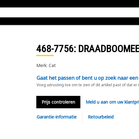
468-7756
: DRAADBOOMEE
Merk: Cat
Gaat het passen of bent u op zoek naar een
Voeg uitrusting toe om te zien of dit artikel past of dat er
Prijs controleren
Meld u aan om uw klantpri
Garantie-informatie
Retourbeleid