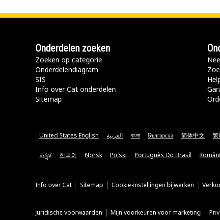
Onderdelen zoeken
Ond
Zoeken op categorie
Nee
Onderdelendiagram
Zoe
SIS
Hel
Info over Cat onderdelen
Gar
Sitemap
Ord
United States English
العربية
বাংলা
Български
简体中文
繁
ಕನ್ನಡ
한국어
Norsk
Polski
Português Do Brasil
Român
Info over Cat
Sitemap
Cookie-instellingen bijwerken
Verkoo
Juridische voorwaarden
Mijn voorkeuren voor marketing
Pri