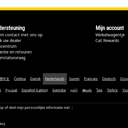
ersteuning
Mijn account
m contact met ons op
Winkelwagentje
k uw dealer
Cat Rewards
pcentrum
antie en retouren
erstatusvraag
體中文
Čeština
Dansk
Nederlands
Suomi
Français
Deutsch
Ελλη
ă
Русский
Español (Latino)
Svenska
தமிழ்
తెలుగు
ไทย
Türkçe
Укр
p of deel mijn persoonlijke informatie niet
vacy