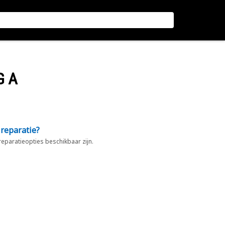
G A
 reparatie?
 reparatieopties beschikbaar zijn.