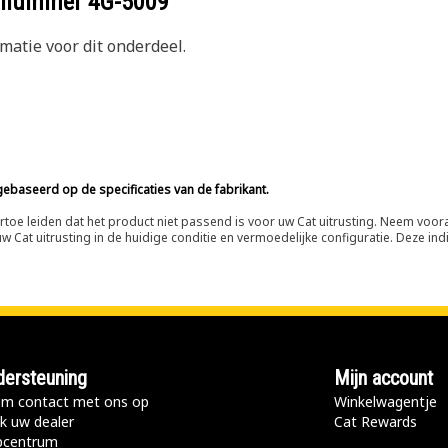
eelnummer
4G-5009
atie voor dit onderdeel.
ebaseerd op de specificaties van de fabrikant.
n ertoe leiden dat het product niet passend is voor uw Cat uitrusting. Neem vo
 Cat uitrusting in de huidige conditie en vermoedelijke configuratie. Deze indi
ersteuning
Mijn account
m contact met ons op
Winkelwagentje
k uw dealer
Cat Rewards
pcentrum