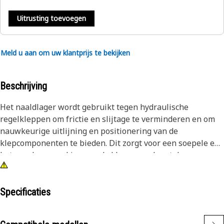
Uitrusting toevoegen
Meld u aan om uw klantprijs te bekijken
Beschrijving
Het naaldlager wordt gebruikt tegen hydraulische
regelkleppen om frictie en slijtage te verminderen en om
nauwkeurige uitlijning en positionering van de
klepcomponenten te bieden. Dit zorgt voor een soepele en
betrouwbare werking van de klep en verlengt de
levensduur van de machine. Naaldlagers met gesloten
uiteinde bieden superieure bescherming tegen
verontreinigingen en verlengen de levensduur van de
Specificaties
lagers.