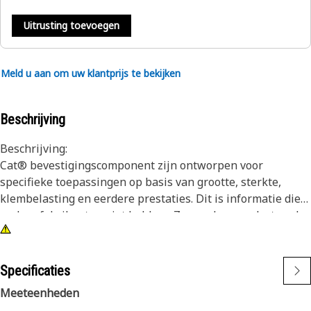
Uitrusting toevoegen
Meld u aan om uw klantprijs te bekijken
Beschrijving
Beschrijving:
Cat® bevestigingscomponent zijn ontworpen voor
specifieke toepassingen op basis van grootte, sterkte,
klembelasting en eerdere prestaties. Dit is informatie die
andere fabrikanten niet hebben. Ze worden geselecteerd
voor een lange prestaties tot aan de revisie of de prestaties
van de machine. Hoewel het misschien lijkt alsof niet-Cat
hardware en Fastenersen geschikt zijn voor uw machine,
Specificaties
kent geen enkel ander bedrijf uw uitrusting zo goed als wij.
Meeteenheden
Deze bouten worden gebruikt in ontwerpen waar niet