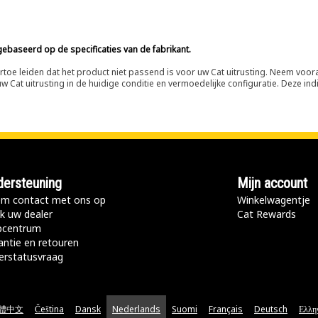
ebaseerd op de specificaties van de fabrikant.
n ertoe leiden dat het product niet passend is voor uw Cat uitrusting. Neem vo
 Cat uitrusting in de huidige conditie en vermoedelijke configuratie. Deze indi
ersteuning
Mijn account
m contact met ons op
Winkelwagentje
k uw dealer
Cat Rewards
pcentrum
antie en retouren
erstatusvraag
體中文
Čeština
Dansk
Nederlands
Suomi
Français
Deutsch
Ελλη