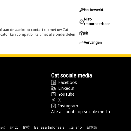
Herbewerkt
Niet-
retourneerbaar
oraf aan de aankoop contact op met uw Cat
Kit
cator kan compatibiliteit met alle onderdelen
Vervangen
Cat sociale media
Facebook
LinkedIn
YouTube
X
Instagram
Alle accounts op sociale media
νικά
עברית
हिन्दी
Bahasa Indonesia
Italiano
日本語