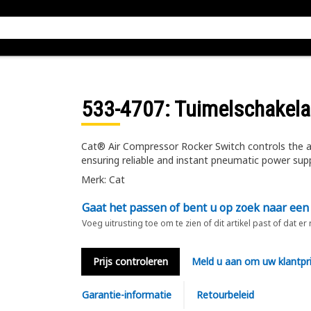
533-4707
: Tuimelschakel
Cat® Air Compressor Rocker Switch controls the ac
ensuring reliable and instant pneumatic power sup
Merk: Cat
Gaat het passen of bent u op zoek naar een
Voeg uitrusting toe om te zien of dit artikel past of dat er
Prijs controleren
Meld u aan om uw klantpri
Garantie-informatie
Retourbeleid