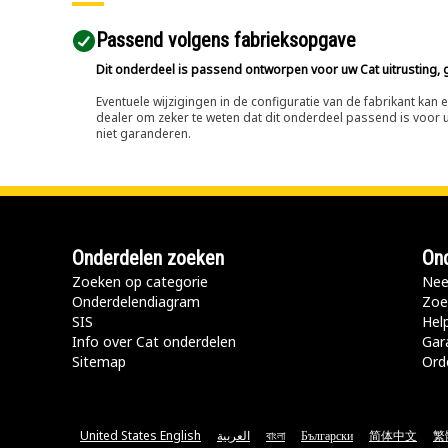
Passend volgens fabrieksopgave
Dit onderdeel is passend ontworpen voor uw Cat uitrusting, g
Eventuele wijzigingen in de configuratie van de fabrikant ka
dealer om zeker te weten dat dit onderdeel passend is voor uw
niet garanderen.
Onderdelen zoeken
Ond
Zoeken op categorie
Nee
Onderdelendiagram
Zoe
SIS
Hel
Info over Cat onderdelen
Gar
Sitemap
Ord
United States English
العربية
বাংলা
Български
简体中文
繁