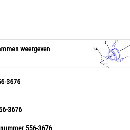
grammen weergeven
56-3676
56-3676
eelnummer
556-3676