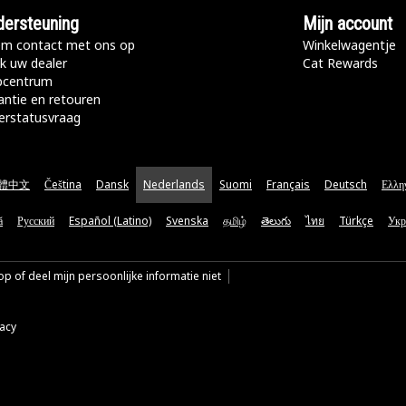
ersteuning
Mijn account
m contact met ons op
Winkelwagentje
k uw dealer
Cat Rewards
pcentrum
antie en retouren
erstatusvraag
體中文
Čeština
Dansk
Nederlands
Suomi
Français
Deutsch
Ελλη
ă
Русский
Español (Latino)
Svenska
தமிழ்
తెలుగు
ไทย
Türkçe
Укр
p of deel mijn persoonlijke informatie niet
vacy