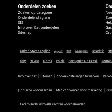
Onderdelen zoeken
Ond
Zoeken op categorie
Nee
Onderdelendiagram
Zoe
SIS
Hel
Info over Cat onderdelen
Gar
Sitemap
Ord
United States English
العربية
বাংলা
Български
简体中文
繁
ಕನ್ನಡ
한국어
Norsk
Polski
Português Do Brasil
Român
Info over Cat
Sitemap
Cookie-instellingen bijwerken
Verkoo
Juridische voorwaarden
Mijn voorkeuren voor marketing
Pri
Caterpillar© 2026 Alle rechten voorbehouden