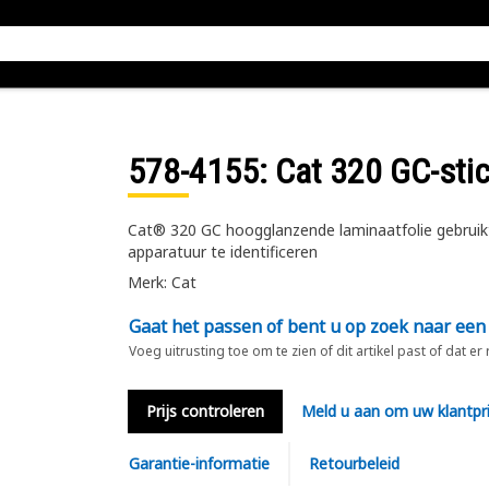
578-4155
: Cat 320 GC-sti
Cat® 320 GC hoogglanzende laminaatfolie gebruikt
apparatuur te identificeren
Merk: Cat
Gaat het passen of bent u op zoek naar een
Voeg uitrusting toe om te zien of dit artikel past of dat er
Prijs controleren
Meld u aan om uw klantpri
Garantie-informatie
Retourbeleid