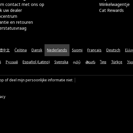
m contact met ons op
Winkelwagentje
k uw dealer
Cat Rewards
pcentrum
antie en retouren
erstatusvraag
體中文
Čeština
Dansk
Nederlands
Suomi
Français
Deutsch
Ελλη
ă
Русский
Español (Latino)
Svenska
தமிழ்
తెలుగు
ไทย
Türkçe
Укр
p of deel mijn persoonlijke informatie niet
vacy