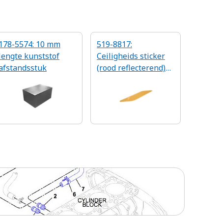
178-5574: 10 mm
519-8817:
lengte kunststof
Ceiligheids sticker
afstandsstuk
(rood reflecterend)
(rechts)