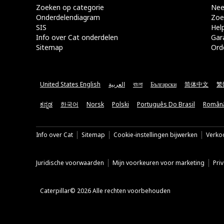
Zoeken op categorie
Nee
Onderdelendiagram
Zoe
SIS
Hel
Info over Cat onderdelen
Gar
Sitemap
Ord
United States English
العربية
বাংলা
Български
简体中文
繁
ಕನ್ನಡ
한국어
Norsk
Polski
Português Do Brasil
Român
Info over Cat
Sitemap
Cookie-instellingen bijwerken
Verkoo
Juridische voorwaarden
Mijn voorkeuren voor marketing
Pri
Caterpillar© 2026 Alle rechten voorbehouden