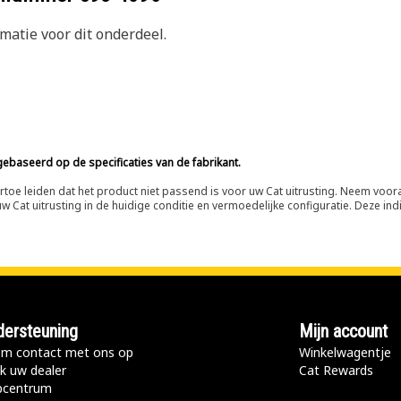
atie voor dit onderdeel.
ebaseerd op de specificaties van de fabrikant.
n ertoe leiden dat het product niet passend is voor uw Cat uitrusting. Neem vo
 Cat uitrusting in de huidige conditie en vermoedelijke configuratie. Deze indi
ersteuning
Mijn account
m contact met ons op
Winkelwagentje
k uw dealer
Cat Rewards
pcentrum