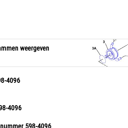
grammen weergeven
98-4096
98-4096
eelnummer
598-4096