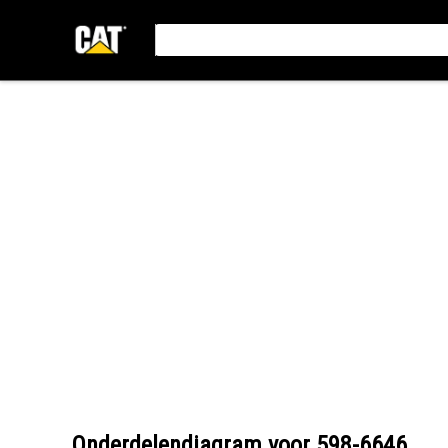
Onderdelendiagram voor
598-6646