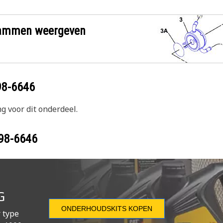
grammen weergeven
98-6646
g voor dit onderdeel.
98-6646
G
ONDERHOUDSKITS KOPEN
 type