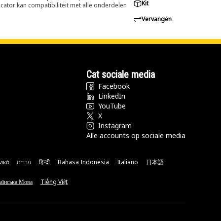
Kit
cator kan compatibiliteit met alle onderdelen
Vervangen
Cat sociale media
Facebook
LinkedIn
YouTube
X
Instagram
Alle accounts op sociale media
νικά
עברית
हिन्दी
Bahasa Indonesia
Italiano
日本語
аїнська Мова
Tiếng Việt