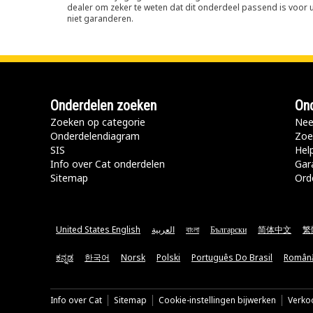
dealer om zeker te weten dat dit onderdeel passend is voor uw
niet garanderen.
Onderdelen zoeken
Ond
Zoeken op categorie
Nee
Onderdelendiagram
Zoe
SIS
Hel
Info over Cat onderdelen
Gar
Sitemap
Ord
United States English
العربية
বাংলা
Български
简体中文
繁
ಕನ್ನಡ
한국어
Norsk
Polski
Português Do Brasil
Român
Info over Cat
Sitemap
Cookie-instellingen bijwerken
Verkoo