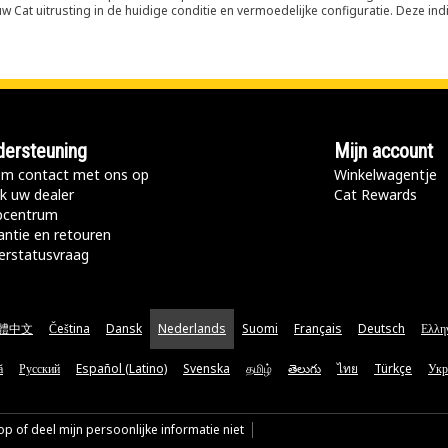
 Cat uitrusting in de huidige conditie en vermoedelijke configuratie. Deze indi
ersteuning
Mijn account
m contact met ons op
Winkelwagentje
k uw dealer
Cat Rewards
pcentrum
antie en retouren
erstatusvraag
體中文
Čeština
Dansk
Nederlands
Suomi
Français
Deutsch
Ελλη
ă
Русский
Español (Latino)
Svenska
தமிழ்
తెలుగు
ไทย
Türkçe
Укр
p of deel mijn persoonlijke informatie niet