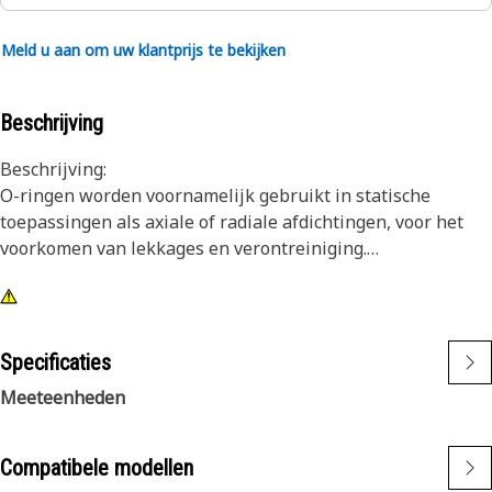
Meld u aan om uw klantprijs te bekijken
Beschrijving
Beschrijving:
O-ringen worden voornamelijk gebruikt in statische
toepassingen als axiale of radiale afdichtingen, voor het
voorkomen van lekkages en verontreiniging.
Kenmerken:
Cat® O-ringen zijn gemaakt van materialen die zijn
afgestemd op de vloeistoffen, temperaturen en drukken die
Specificaties
voorkomen in Cat® motoren en machines. De materialen
Meeteenheden
zijn bestand tegen slijtage en extrusie en bieden een
superieure weerstand tegen afdichtingscompressie.
Daarnaast worden bepaalde Cat® O-ringen gecoat met
Compatibele modellen
PTFE om verdraaiing en doorsnijden van afdichtingen