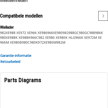
Meeteenheden
Compatibele modellen
Wiellader
982XE
988 XE
972 XE
966 XE
986
966XE
980
982
988GC
980GC
988
986K
980XE
988K XE
988K
966C
982 XE
980 XE
980K HLG
966K XE
972M XE
966M XE
980B
980C
980K
972XE
980M
982M
Garantie-informatie
Retourbeleid
Parts Diagrams