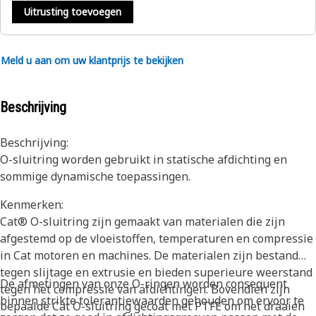
Uitrusting toevoegen
Meld u aan om uw klantprijs te bekijken
Beschrijving
Beschrijving:
O-sluitring worden gebruikt in statische afdichting en
sommige dynamische toepassingen.
Kenmerken:
Cat® O-sluitring zijn gemaakt van materialen die zijn
afgestemd op de vloeistoffen, temperaturen en compressie
in Cat motoren en machines. De materialen zijn bestand
tegen slijtage en extrusie en bieden superieure weerstand
De afmetingen van onze O-ringen worden consequent
tegen het compressie van afdichtingen. Bovendien zijn
binnen strikte tolerantiewaarden gehouden om ervoor te
bepaalde Cat O-sluitring gecoat met PTFE om het draaien