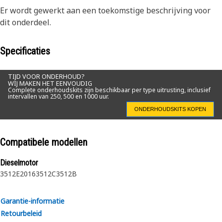
Er wordt gewerkt aan een toekomstige beschrijving voor
dit onderdeel.
Specificaties
TIJD VOOR ONDERHOUD?
WIJ MAKEN HET EENVOUDIG
Complete onderhoudskits zijn beschikbaar per type uitrusting, inclusief
intervallen van 250, 500 en 1000 uur.
ONDERHOUDSKITS KOPEN
Compatibele modellen
Dieselmotor
3512E
2016
3512C
3512B
Garantie-informatie
Retourbeleid