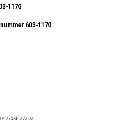
03-1170
eelnummer
603-1170
HP 270XE 272D2