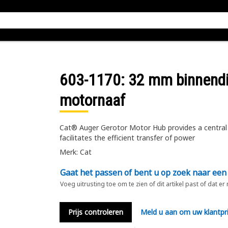
603-1170
: 32 mm binnend
motornaaf
Cat® Auger Gerotor Motor Hub provides a central 
facilitates the efficient transfer of power
Merk: Cat
Gaat het passen of bent u op zoek naar een
Voeg uitrusting toe om te zien of dit artikel past of dat er
Prijs controleren
Meld u aan om uw klantpri