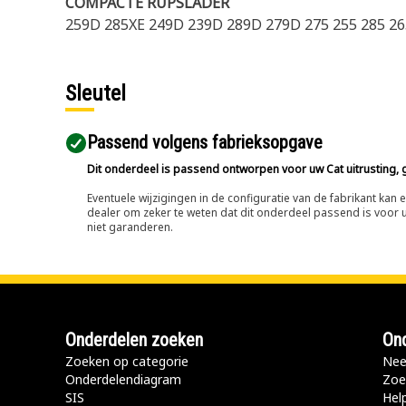
COMPACTE RUPSLADER
259D 285XE 249D 239D 289D 279D 275 255 285 2
Sleutel
Passend volgens fabrieksopgave
Dit onderdeel is passend ontworpen voor uw Cat uitrusting, g
Eventuele wijzigingen in de configuratie van de fabrikant ka
dealer om zeker te weten dat dit onderdeel passend is voor uw
niet garanderen.
Onderdelen zoeken
Ond
Zoeken op categorie
Nee
Onderdelendiagram
Zoe
SIS
Hel