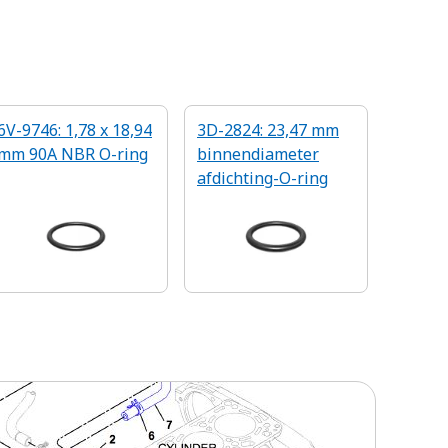
6V-9746: 1,78 x 18,94
3D-2824: 23,47 mm
mm 90A NBR O-ring
binnendiameter
afdichting-O-ring