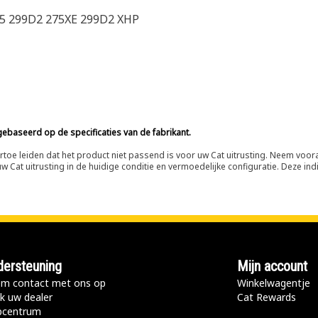
65 299D2 275XE 299D2 XHP
ebaseerd op de specificaties van de fabrikant.
n ertoe leiden dat het product niet passend is voor uw Cat uitrusting. Neem vo
 Cat uitrusting in de huidige conditie en vermoedelijke configuratie. Deze indi
ersteuning
Mijn account
m contact met ons op
Winkelwagentje
k uw dealer
Cat Rewards
pcentrum