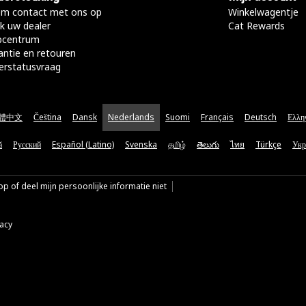
m contact met ons op
Winkelwagentje
k uw dealer
Cat Rewards
pcentrum
antie en retouren
erstatusvraag
體中文
Čeština
Dansk
Nederlands
Suomi
Français
Deutsch
Ελλη
ă
Русский
Español (Latino)
Svenska
தமிழ்
తెలుగు
ไทย
Türkçe
Укр
p of deel mijn persoonlijke informatie niet
vacy