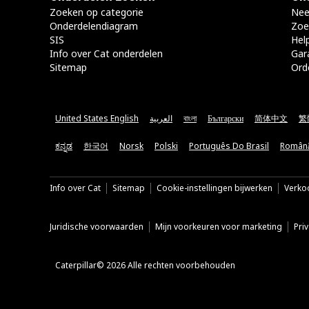
Zoeken op categorie
Nee
Onderdelendiagram
Zoe
SIS
Hel
Info over Cat onderdelen
Gar
Sitemap
Ord
United States English
العربية
বাংলা
Български
简体中文
繁
ಕನ್ನಡ
한국어
Norsk
Polski
Português Do Brasil
Român
Info over Cat
Sitemap
Cookie-instellingen bijwerken
Verkoo
Juridische voorwaarden
Mijn voorkeuren voor marketing
Pri
Caterpillar© 2026 Alle rechten voorbehouden