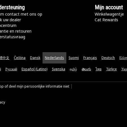
ersteuning
Mijn account
m contact met ons op
Winkelwagentje
k uw dealer
Cat Rewards
pcentrum
antie en retouren
erstatusvraag
體中文
Čeština
Dansk
Nederlands
Suomi
Français
Deutsch
Ελλη
ă
Русский
Español (Latino)
Svenska
தமிழ்
తెలుగు
ไทย
Türkçe
Укр
p of deel mijn persoonlijke informatie niet
vacy