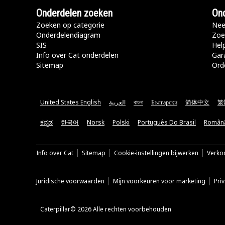
Onderdelen zoeken
Ond
Zoeken op categorie
Nee
Onderdelendiagram
Zoe
SIS
Hel
Info over Cat onderdelen
Gar
Sitemap
Ord
United States English
العربية
বাংলা
Български
简体中文
繁
ಕನ್ನಡ
한국어
Norsk
Polski
Português Do Brasil
Român
Info over Cat
Sitemap
Cookie-instellingen bijwerken
Verkoo
Juridische voorwaarden
Mijn voorkeuren voor marketing
Pri
Caterpillar© 2026 Alle rechten voorbehouden