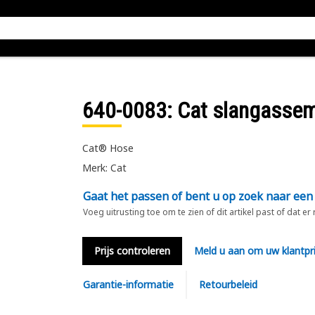
640-0083
: Cat slangasse
Cat® Hose
Merk: Cat
Gaat het passen of bent u op zoek naar een
Voeg uitrusting toe om te zien of dit artikel past of dat er
Prijs controleren
Meld u aan om uw klantpri
Garantie-informatie
Retourbeleid