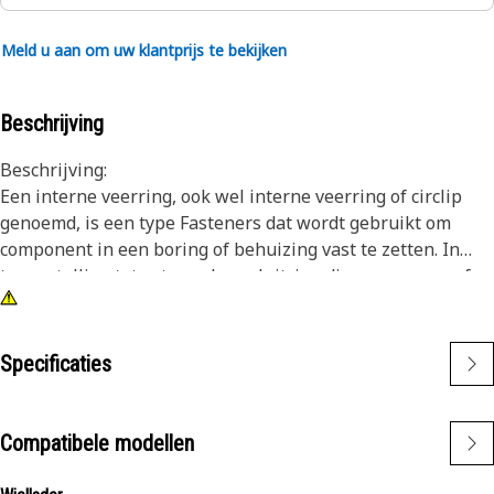
Meld u aan om uw klantprijs te bekijken
Beschrijving
Beschrijving:
Een interne veerring, ook wel interne veerring of circlip
genoemd, is een type Fasteners dat wordt gebruikt om
component in een boring of behuizing vast te zetten. In
tegenstelling tot externe borgsluitring die over een as of
pen passen, worden interne borgsluitring in een boring of
groef geïnstalleerd om component op hun plaats te
houden. Het belangrijkste doel van een interne veerring is
Specificaties
het voorkomen van axiaal beweging of verplaatsing van
component in een boring of behuizing. Hij fungeert als een
borgmiddel dat componenten zoals lagers, assen of
Compatibele modellen
afdichtingen stevig op hun plaats houdt.