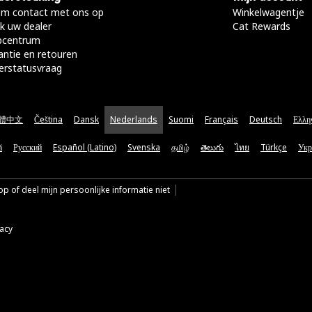
m contact met ons op
Winkelwagentje
k uw dealer
Cat Rewards
pcentrum
antie en retouren
erstatusvraag
體中文
Čeština
Dansk
Nederlands
Suomi
Français
Deutsch
Ελλη
ă
Русский
Español (Latino)
Svenska
தமிழ்
తెలుగు
ไทย
Türkçe
Укр
p of deel mijn persoonlijke informatie niet
vacy