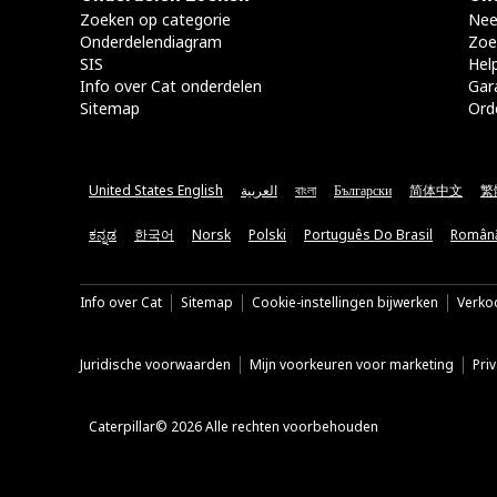
Zoeken op categorie
Nee
Onderdelendiagram
Zoe
SIS
Hel
Info over Cat onderdelen
Gar
Sitemap
Ord
United States English
العربية
বাংলা
Български
简体中文
繁
ಕನ್ನಡ
한국어
Norsk
Polski
Português Do Brasil
Român
Info over Cat
Sitemap
Cookie-instellingen bijwerken
Verkoo
Juridische voorwaarden
Mijn voorkeuren voor marketing
Pri
Caterpillar© 2026 Alle rechten voorbehouden