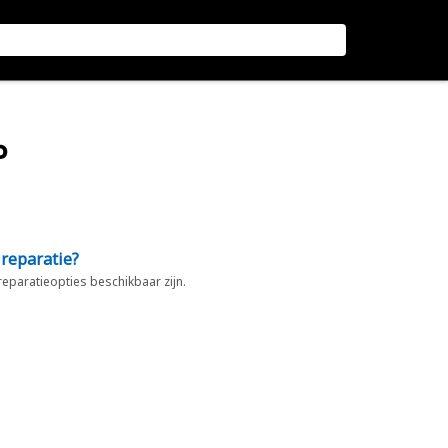
P
 reparatie?
 reparatieopties beschikbaar zijn.