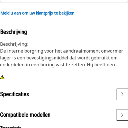
Meld u aan om uw klantprijs te bekijken
Beschrijving
Beschrijving:
De interne borgring voor het aandraaimoment omvormer
lager is een bevestigingsmiddel dat wordt gebruikt om
onderdelen in een boring vast te zetten. Hij heeft een
ronde vorm en een kleine opening. Hierdoor kan hij in de
groef of uitsparing worden geplaatst met behulp van een
speciale tang of gereedschap. Eenmaal op zijn plaats zet de
ring iets uit en oefent hij druk uit tegen de zijkanten van
Specificaties
de groef, waardoor hij stevig wordt vastgezet.
Kenmerken:
Compatibele modellen
• Bestand tegen de krachten en bedrijfsomstandigheden.
• Corrosie bestendigheid en compatibiliteit.