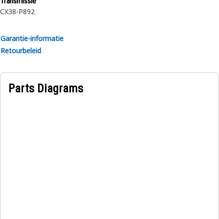
Transmissie
CX38-P892
Toepassingen:
De interne borgring voor het aandraaimoment omvormer
Garantie-informatie
lager wordt gebruikt om veilig op zijn plaats te blijven in
Retourbeleid
het aandraaimoment omvormer huis of de drager tijdens
de werking van de transmissie.
Parts Diagrams