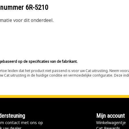
eelnummer
6R-5210
atie voor dit onderdeel.
ebaseerd op de specificaties van de fabrikant.
n ertoe leiden dat het product niet passend is voor uw Cat uitrusting. Neem vo
 Cat uitrusting in de huidige conditie en vermoedelijke configuratie. Deze indi
ersteuning
Mijn account
m contact met ons op
Winkelwagentje
k uw dealer
Cat Rewards