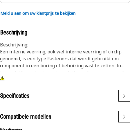
Meld u aan om uw klantprijs te bekijken
Beschrijving
Beschrijving:
Een interne veerring, ook wel interne veerring of circlip
genoemd, is een type Fasteners dat wordt gebruikt om
component in een boring of behuizing vast te zetten. In
tegenstelling tot externe borgsluitring die over een as of
pen passen, worden interne borgsluitring in een boring of
groef geïnstalleerd om component op hun plaats te
houden. Het belangrijkste doel van een interne veerring is
Specificaties
het voorkomen van axiaal beweging of verplaatsing van
component in een boring of behuizing. Hij fungeert als een
borgmiddel dat componenten zoals lagers, assen of
Compatibele modellen
afdichtingen stevig op hun plaats houdt.