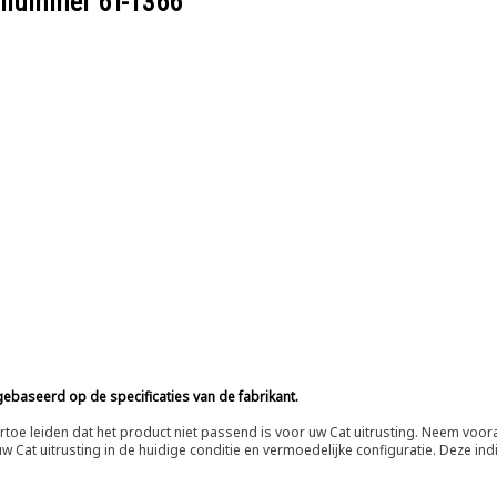
eelnummer
6T-1366
ebaseerd op de specificaties van de fabrikant.
n ertoe leiden dat het product niet passend is voor uw Cat uitrusting. Neem vo
 Cat uitrusting in de huidige conditie en vermoedelijke configuratie. Deze indi