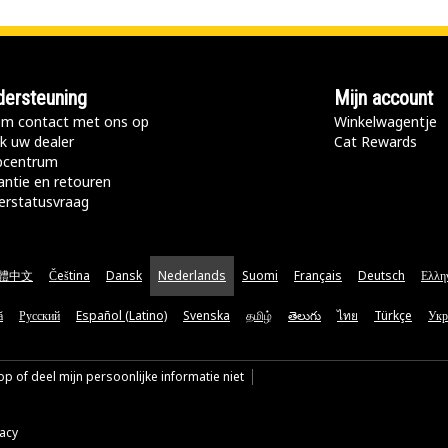
ersteuning
Mijn account
m contact met ons op
Winkelwagentje
k uw dealer
Cat Rewards
pcentrum
antie en retouren
erstatusvraag
體中文
Čeština
Dansk
Nederlands
Suomi
Français
Deutsch
Ελλη
ă
Русский
Español (Latino)
Svenska
தமிழ்
తెలుగు
ไทย
Türkçe
Укр
p of deel mijn persoonlijke informatie niet
vacy