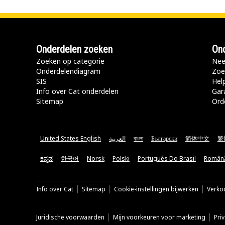
Onderdelen zoeken
Ond
Zoeken op categorie
Nee
Onderdelendiagram
Zoe
SIS
Hel
Info over Cat onderdelen
Gar
Sitemap
Ord
United States English
العربية
বাংলা
Български
简体中文
繁
ಕನ್ನಡ
한국어
Norsk
Polski
Português Do Brasil
Român
Info over Cat
Sitemap
Cookie-instellingen bijwerken
Verkoo
Juridische voorwaarden
Mijn voorkeuren voor marketing
Pri