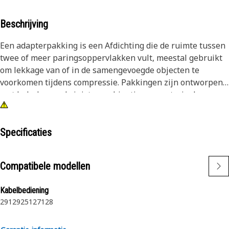
Beschrijving
Een adapterpakking is een Afdichting die de ruimte tussen
twee of meer paringsoppervlakken vult, meestal gebruikt
om lekkage van of in de samengevoegde objecten te
voorkomen tijdens compressie. Pakkingen zijn ontworpen
met behulp van de juiste combinatie van materiaal en
profiel om prestaties en toepassing te leveren.
Kenmerken:
Specificaties
• Vervaardigd volgens nauwkeurige specificaties en zijn
gebouwd voor duurzaamheid, betrouwbaarheid en
Compatibele modellen
productiviteit.
• Ontworpen om hoge temperaturen en drukken te
Kabelbediening
weerstaan, waardoor ze hun Afdichtingsvermogen
29
129
25
127
128
behouden.