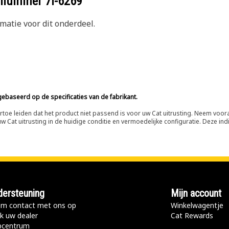
eelnummer
7I-6269
atie voor dit onderdeel.
ebaseerd op de specificaties van de fabrikant.
n ertoe leiden dat het product niet passend is voor uw Cat uitrusting. Neem vo
 Cat uitrusting in de huidige conditie en vermoedelijke configuratie. Deze indi
ersteuning
Mijn account
m contact met ons op
Winkelwagentje
k uw dealer
Cat Rewards
pcentrum