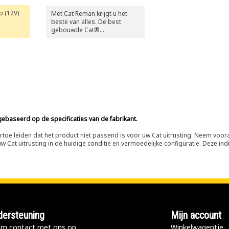
p (12V)
Met Cat Reman krijgt u het
beste van alles. De best
gebouwde Cat®
componenten met volledige
garantie wanneer en waar u
ze ook nodig hebt, voor
slechts een fractie van de
prijs.
ebaseerd op de specificaties van de fabrikant.
n ertoe leiden dat het product niet passend is voor uw Cat uitrusting. Neem vo
 Cat uitrusting in de huidige conditie en vermoedelijke configuratie. Deze indi
ersteuning
Mijn account
m contact met ons op
Winkelwagentje