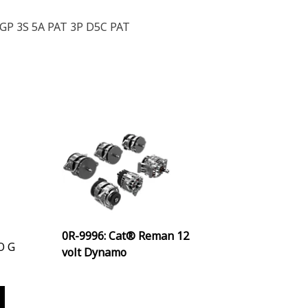
GP 3S 5A PAT 3P D5C PAT
0R-9996: Cat® Reman 12
O G
volt Dynamo