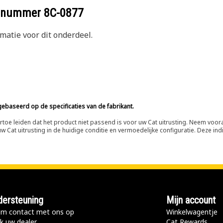
eelnummer
8C-0877
atie voor dit onderdeel.
ebaseerd op de specificaties van de fabrikant.
n ertoe leiden dat het product niet passend is voor uw Cat uitrusting. Neem vo
 Cat uitrusting in de huidige conditie en vermoedelijke configuratie. Deze indi
ersteuning
Mijn account
m contact met ons op
Winkelwagentje
k uw dealer
Cat Rewards