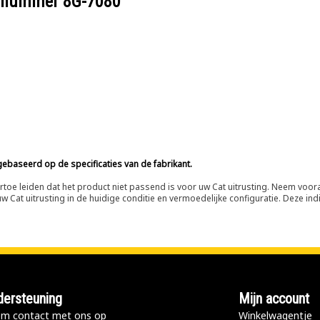
eelnummer
8G-7080
ebaseerd op de specificaties van de fabrikant.
n ertoe leiden dat het product niet passend is voor uw Cat uitrusting. Neem vo
 Cat uitrusting in de huidige conditie en vermoedelijke configuratie. Deze indi
ersteuning
Mijn account
m contact met ons op
Winkelwagentje