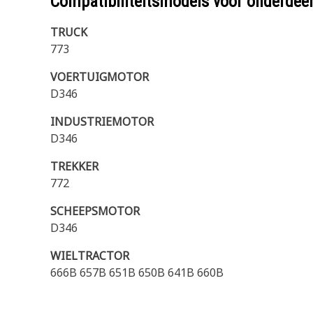
Compatibiliteitsmodels voor onderd
TRUCK
773
VOERTUIGMOTOR
D346
INDUSTRIEMOTOR
D346
TREKKER
772
SCHEEPSMOTOR
D346
WIELTRACTOR
666B 657B 651B 650B 641B 660B