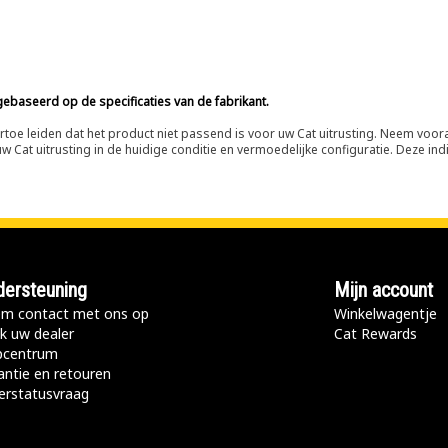
ebaseerd op de specificaties van de fabrikant.
n ertoe leiden dat het product niet passend is voor uw Cat uitrusting. Neem vo
 Cat uitrusting in de huidige conditie en vermoedelijke configuratie. Deze indi
ersteuning
Mijn account
m contact met ons op
Winkelwagentje
k uw dealer
Cat Rewards
pcentrum
antie en retouren
erstatusvraag