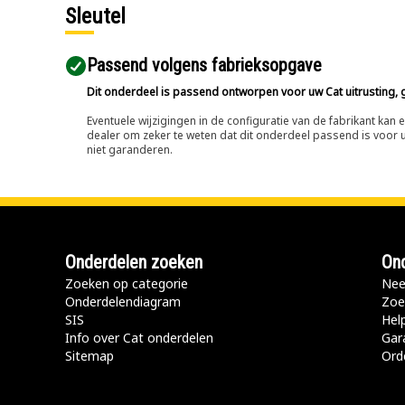
Sleutel
Passend volgens fabrieksopgave
Dit onderdeel is passend ontworpen voor uw Cat uitrusting, g
Eventuele wijzigingen in de configuratie van de fabrikant ka
dealer om zeker te weten dat dit onderdeel passend is voor uw
niet garanderen.
Onderdelen zoeken
Ond
Zoeken op categorie
Nee
Onderdelendiagram
Zoe
SIS
Hel
Info over Cat onderdelen
Gar
Sitemap
Ord