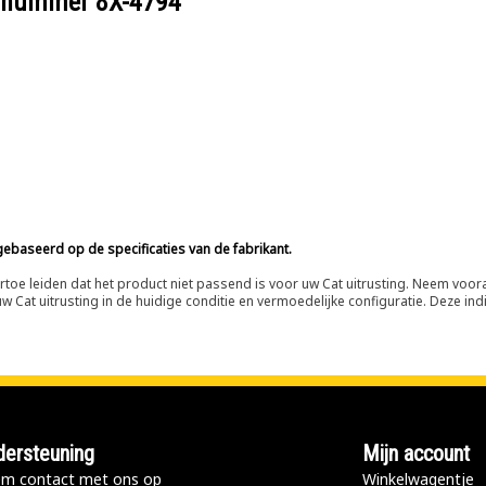
eelnummer
8X-4794
ebaseerd op de specificaties van de fabrikant.
n ertoe leiden dat het product niet passend is voor uw Cat uitrusting. Neem vo
 Cat uitrusting in de huidige conditie en vermoedelijke configuratie. Deze indi
ersteuning
Mijn account
m contact met ons op
Winkelwagentje