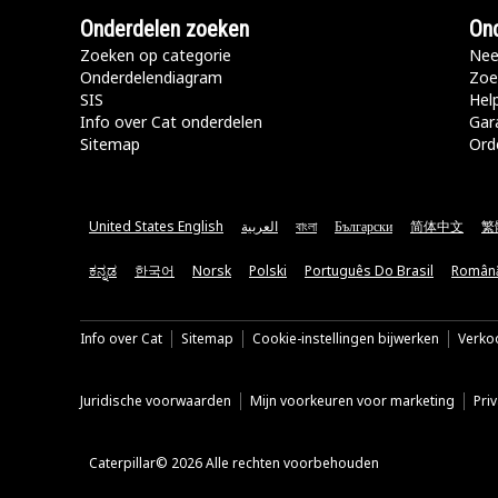
Onderdelen zoeken
Ond
Zoeken op categorie
Nee
Onderdelendiagram
Zoe
SIS
Hel
Info over Cat onderdelen
Gar
Sitemap
Ord
United States English
العربية
বাংলা
Български
简体中文
繁
ಕನ್ನಡ
한국어
Norsk
Polski
Português Do Brasil
Român
Info over Cat
Sitemap
Cookie-instellingen bijwerken
Verkoo
Juridische voorwaarden
Mijn voorkeuren voor marketing
Pri
Caterpillar© 2026 Alle rechten voorbehouden