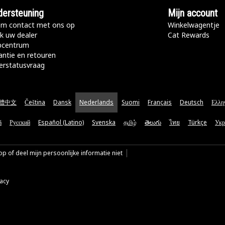
ersteuning
Mijn account
m contact met ons op
Winkelwagentje
k uw dealer
Cat Rewards
pcentrum
antie en retouren
erstatusvraag
體中文
Čeština
Dansk
Nederlands
Suomi
Français
Deutsch
Ελλη
ă
Русский
Español (Latino)
Svenska
தமிழ்
తెలుగు
ไทย
Türkçe
Укр
p of deel mijn persoonlijke informatie niet
vacy