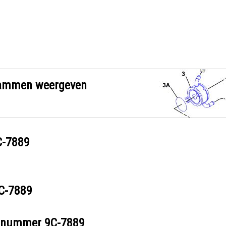
grammen weergeven
C-7889
C-7889
eelnummer
9C-7889