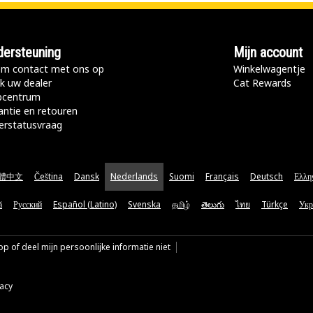
ersteuning
Mijn account
m contact met ons op
Winkelwagentje
k uw dealer
Cat Rewards
pcentrum
antie en retouren
erstatusvraag
體中文
Čeština
Dansk
Nederlands
Suomi
Français
Deutsch
Ελλη
ă
Русский
Español (Latino)
Svenska
தமிழ்
తెలుగు
ไทย
Türkçe
Укр
p of deel mijn persoonlijke informatie niet
vacy