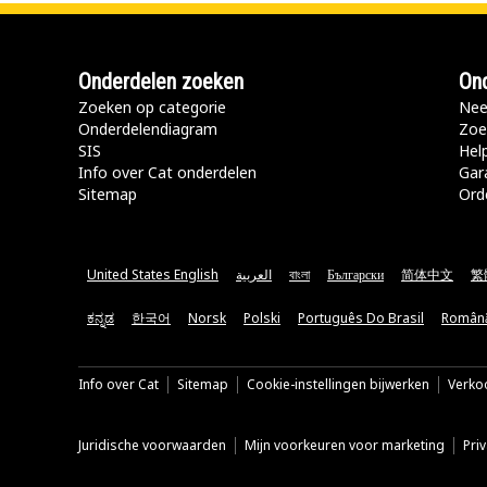
Onderdelen zoeken
Ond
Zoeken op categorie
Nee
Onderdelendiagram
Zoe
SIS
Hel
Info over Cat onderdelen
Gar
Sitemap
Ord
United States English
العربية
বাংলা
Български
简体中文
繁
ಕನ್ನಡ
한국어
Norsk
Polski
Português Do Brasil
Român
Info over Cat
Sitemap
Cookie-instellingen bijwerken
Verkoo
Juridische voorwaarden
Mijn voorkeuren voor marketing
Pri