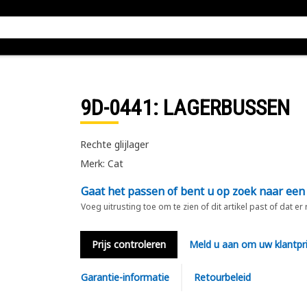
9D-0441
: LAGERBUSSEN
Rechte glijlager
Merk: Cat
Gaat het passen of bent u op zoek naar een
Voeg uitrusting toe om te zien of dit artikel past of dat er
Prijs controleren
Meld u aan om uw klantpri
Garantie-informatie
Retourbeleid