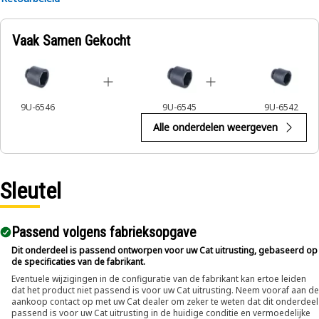
impact wrenches to handle hexagonal fasteners on
equipment components, ensuring efficient maintenance
Vaak Samen Gekocht
and assembly operations.
9U-6546
9U-6545
9U-6542
Alle onderdelen weergeven
Sleutel
Passend volgens fabrieksopgave
Dit onderdeel is passend ontworpen voor uw Cat uitrusting, gebaseerd op
de specificaties van de fabrikant.
Eventuele wijzigingen in de configuratie van de fabrikant kan ertoe leiden
dat het product niet passend is voor uw Cat uitrusting. Neem vooraf aan de
aankoop contact op met uw Cat dealer om zeker te weten dat dit onderdeel
passend is voor uw Cat uitrusting in de huidige conditie en vermoedelijke