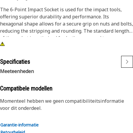
The 6-Point Impact Socket is used for the impact tools,
offering superior durability and performance. Its
hexagonal shape allows for a secure grip on nuts and bolts,
reducing the stripping and rounding. The standard length
of the socket is optimized for both access and torque
applications. The black oxide finish enhances resistance to
corrosion and wear, extending the tool's lifespan.
Specificaties
Attributes:
Meeteenheden
• Compatible with standard 3/4 inch drive size for impact
tools.
• Handles high-torque applications without deformation.
Compatibele modellen
• Provides an accurate fit for 50-millimeter hexagon
Momenteel hebben we geen compatibiliteitsinformatie
fasteners.
voor dit onderdeel.
• Provides excellent gripping power for reliable fastening.
Applications:
Garantie-informatie
The 6-Point Impact Socket is used in conjunction with
Retourbeleid