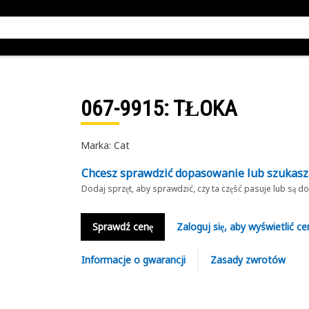
067-9915
: TŁOKA
Marka: Cat
Chcesz sprawdzić dopasowanie lub szukas
Dodaj sprzęt, aby sprawdzić, czy ta część pasuje lub są 
Sprawdź cenę
Zaloguj się, aby wyświetlić ce
Informacje o gwarancji
Zasady zwrotów