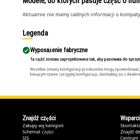
Modele, do których pasuje część o n
Aktualnie nie mamy żadnych informacji o kompatybi
Legenda
Wyposażenie fabryczne
Ta część została zaprojektowana tak, aby pasowała do sprzęt
Wszelkie zmiany konfiguracji producenta mogą spowodować, że
bieżącym stanie i przyjętej konfiguracji, skontaktuj się z dea
Znajdź części
Wsparci
Zakupy wg kategorii
Skontaktu
Schemat części
Znajdź de
SIS
Centrum 