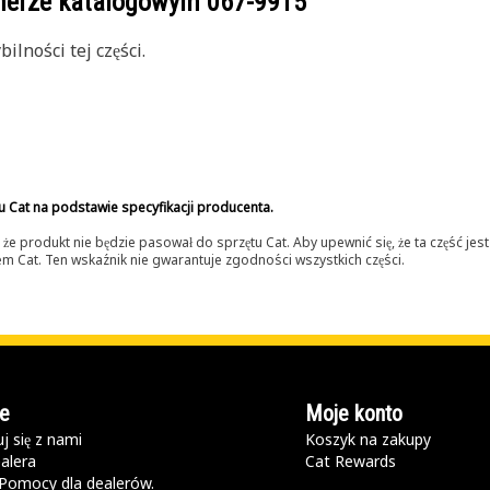
umerze katalogowym
067-9915
lności tej części.
u Cat na podstawie specyfikacji producenta.
 produkt nie będzie pasował do sprzętu Cat. Aby upewnić się, że ta część je
lerem Cat. Ten wskaźnik nie gwarantuje zgodności wszystkich części.
e
Moje konto
j się z nami
Koszyk na zakupy
alera
Cat Rewards
Pomocy dla dealerów.