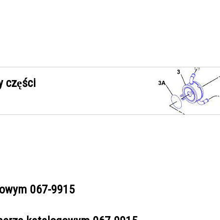
 części
ogowym
067-9915