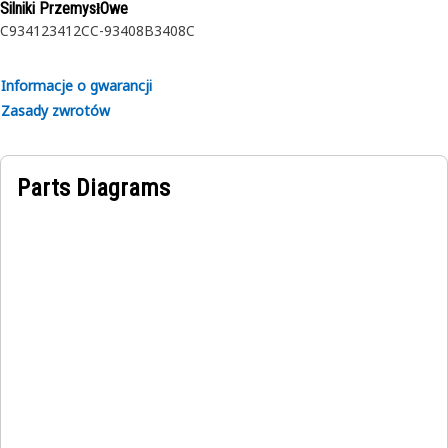
Silniki PrzemysłOwe
C9
3412
3412C
C-9
3408B
3408C
Informacje o gwarancji
Zasady zwrotów
Parts Diagrams