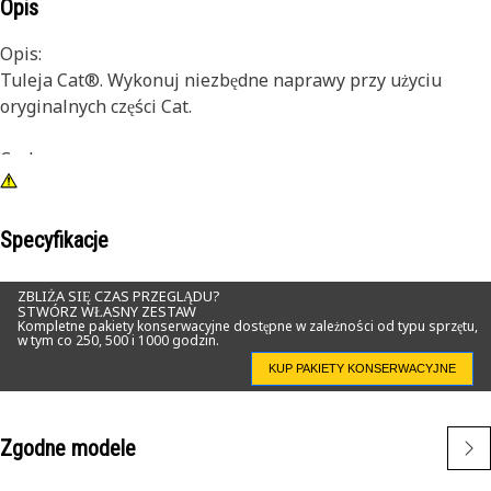
Opis
Opis:
Tuleja Cat®. Wykonuj niezbędne naprawy przy użyciu
oryginalnych części Cat.
Cechy:
•Bezpośredni zamiennik OEM
Zastosowanie:
Specyfikacje
● Do użytku w różnych zastosowaniach.
ZBLIŻA SIĘ CZAS PRZEGLĄDU?
STWÓRZ WŁASNY ZESTAW
Kompletne pakiety konserwacyjne dostępne w zależności od typu sprzętu,
w tym co 250, 500 i 1000 godzin.
KUP PAKIETY KONSERWACYJNE
Zgodne modele